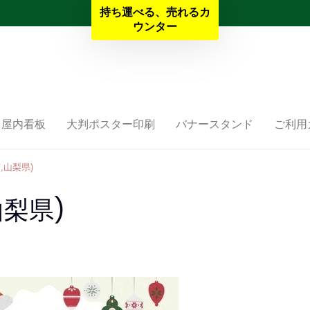
持ち運べる、売れるカ
夏季休業と納期のお知らせ
ウンター
屋内看板
大判ポスター印刷
バナースタンド
ご利用
,山梨県)
山梨県)