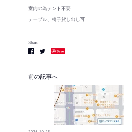
室内の為テント不要
テーブル、椅子貸し出し可
Share
Share
Share
Save
on
on
Facebook
Twitter
前の記事へ
2025-10-25