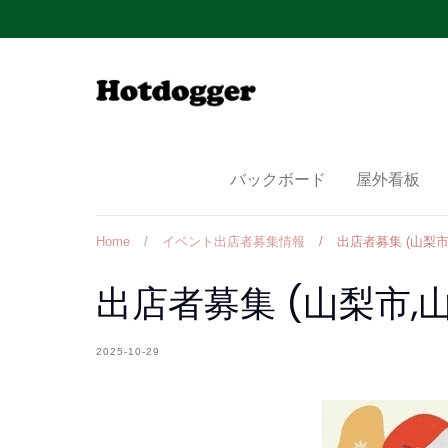
Skip
to
content
バックボード
屋外看板
Home
/
イベント出店者募集情報
/
出店者募集 (山梨市
出店者募集 (山梨市,
2025-10-29