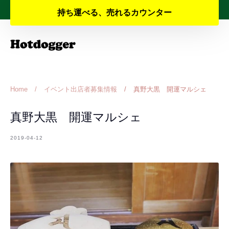
Skip
夏季休業と納期のお知らせ
持ち運べる、売れるカウンター
to
content
Home
/
イベント出店者募集情報
/
真野大黒 開運マルシェ
真野大黒 開運マルシェ
2019-04-12