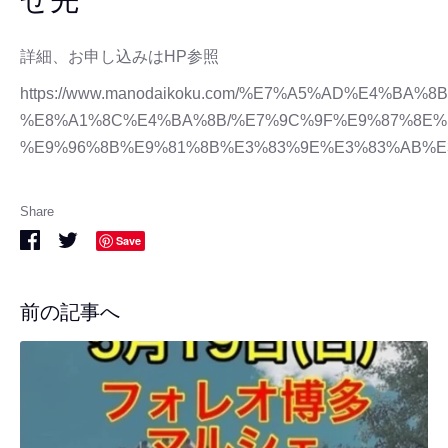
詳細、お申し込みはHP参照
https://www.manodaikoku.com/%E7%A5%AD%E4%BA%8B
%E8%A1%8C%E4%BA%8B/%E7%9C%9F%E9%87%8E%
%E9%96%8B%E9%81%8B%E3%83%9E%E3%83%AB%E
Share
Share
Share
Save
on
on
Facebook
Twitter
前の記事へ