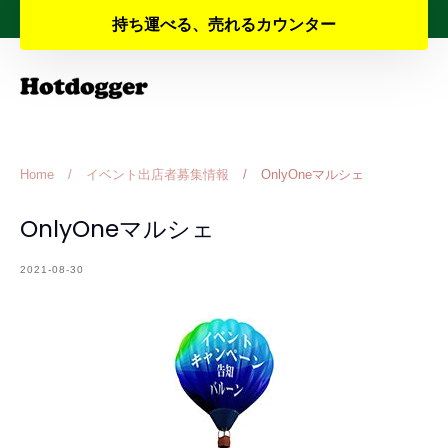
Skip
夏季休業と納期のお知らせ
持ち運べる、売れるカウンター
to
content
Home
/
イベント出店者募集情報
/
OnlyOneマルシェ
OnlyOneマルシェ
2021-08-30