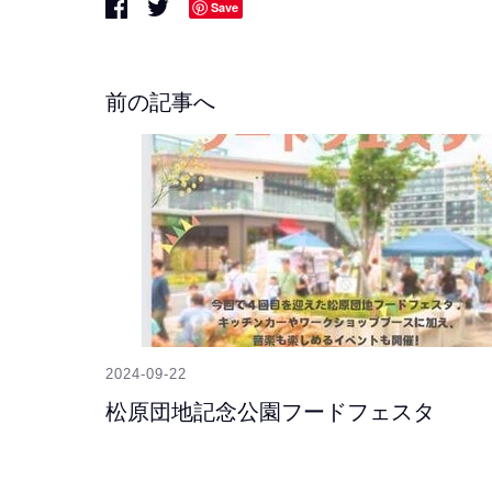
Share
Share
Save
on
on
Facebook
Twitter
前の記事へ
2024-09-22
松原団地記念公園フードフェスタ