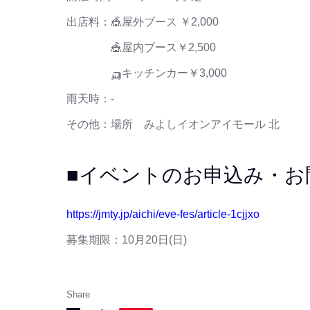
出店料：🎪屋外ブース ￥2,000
🎪屋内ブース￥2,500
🛺キッチンカー￥3,000
雨天時：-
その他：場所
みよしイオンアイモール 北
■イベントのお申込み・お
https://jmty.jp/aichi/eve-fes/article-1cjjxo
募集期限：10月20日(日)
Share