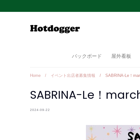
Skip
to
content
バックボード
屋外看板
Home
/
イベント出店者募集情報
/
SABRINA-Le！mar
SABRINA-Le！marc
2024-09-22