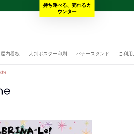
持ち運べる、売れるカ
夏季休業と納期のお知らせ
ウンター
屋内看板
大判ポスター印刷
バナースタンド
ご利用
che
he