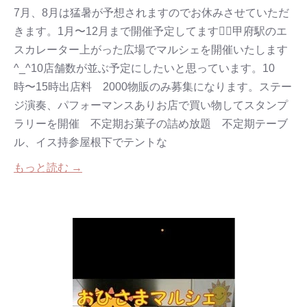
7月、8月は猛暑が予想されますのでお休みさせていただ
きます。1月〜12月まで開催予定してます💁‍♀️甲府駅のエ
スカレーター上がった広場でマルシェを開催いたします
^_^10店舗数が並ぶ予定にしたいと思っています。10
時〜15時出店料 2000物販のみ募集になります。ステー
ジ演奏、パフォーマンスありお店で買い物してスタンプ
ラリーを開催 不定期お菓子の詰め放題 不定期テーブ
ル、イス持参屋根下でテントな
もっと読む →