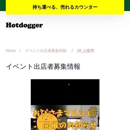
Skip
夏季休業と納期のお知らせ
持ち運べる、売れるカウンター
to
content
Home
/
イベント出店者募集情報
/
19_山梨県
イベント出店者募集情報