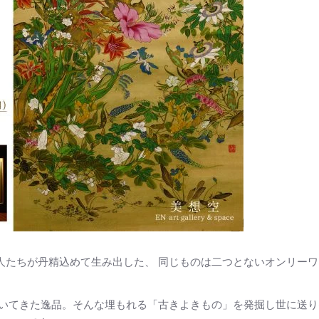
人たちが丹精込めて生み出した、 同じものは二つとないオンリーワ
抜いてきた逸品。そんな埋もれる「古きよきもの」を発掘し世に送り