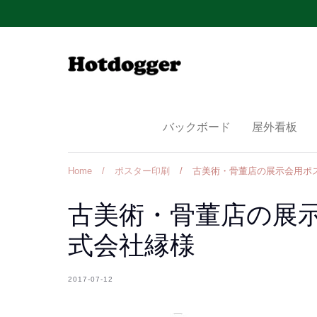
Skip
to
content
バックボード
屋外看板
Home
/
ポスター印刷
/
古美術・骨董店の展示会用ポ
古美術・骨董店の展示
式会社縁様
2017-07-12