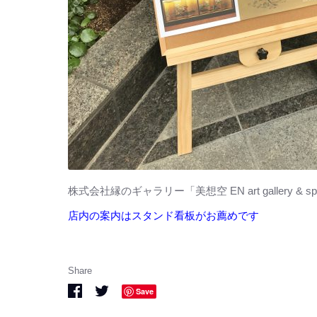
株式会社縁のギャラリー「美想空 EN art gallery 
店内の案内はスタンド看板がお薦めです
Share
Share
Share
Save
on
on