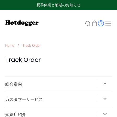
Skip
夏季休業と納期のお知らせ
to
content
検
カ
索
ー
ト
Home
/
Track Order
Track Order
総合案内
カスタマーサービス
姉妹店紹介