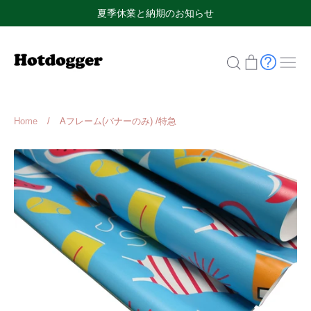
Skip
夏季休業と納期のお知らせ
to
content
検
カ
索
ー
ト
Home
/
Aフレーム(バナーのみ) /特急