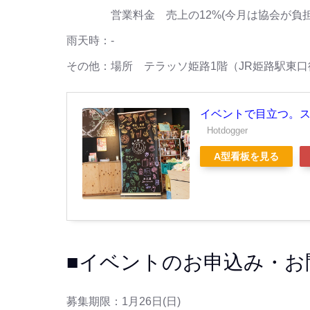
営業料金 売上の12%(今月は協会が負担し
雨天時：-
その他：場所 テラッソ姫路1階（JR姫路駅東
イベントで目立つ。ス
Hotdogger
A型看板を見る
■イベントのお申込み・お
募集期限：1月26日(日)