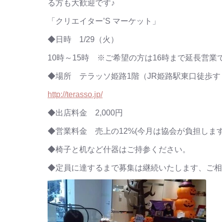
る方も大歓迎です♪
「クリエイター’S マーケット」
◆日時 1/29（火）
10時～15時 ※ご希望の方は16時まで延長営業
◆場所 テラッソ姫路1階（JR姫路駅東口徒歩す
http://terasso.jp/
◆出店料金 2,000円
◆営業料金 売上の12%(今月は協会が負担します
◆椅子と机など什器はご持参ください。
◆定員に達するまで募集は継続いたします、ご相