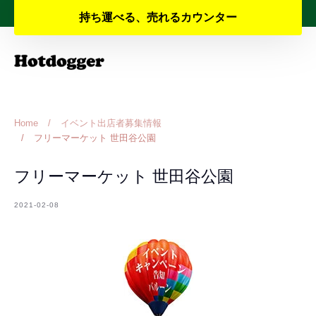
Skip
夏季休業と納期のお知らせ
持ち運べる、売れるカウンター
to
content
Home
/
イベント出店者募集情報
/
フリーマーケット 世田谷公園
フリーマーケット 世田谷公園
2021-02-08