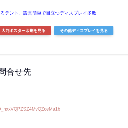
作るテント。設営簡単で目立つディスプレイ多数
大判ポスター印刷を見る
その他ディスプレイを見る
問合せ先
tTq9_nxxVQPZSZ4MvQZceMa1b