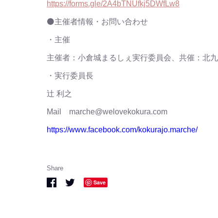
https://forms.gle/2A4bTNUfkj5DWfLw8
⚫主催者情報・お問い合わせ
・主催
主催者：小倉城まるしぇ実行委員会、共催：北九州
・実行委員長
辻 利之
Mail marche@welovekokura.com
https://www.facebook.com/kokurajo.marche/
Share
Share
Share
Save
on
on
Facebook
Twitter