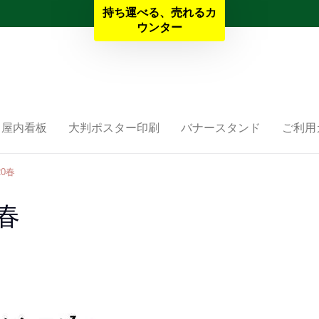
持ち運べる、売れるカ
夏季休業と納期のお知らせ
ウンター
屋内看板
大判ポスター印刷
バナースタンド
ご利用
0春
春