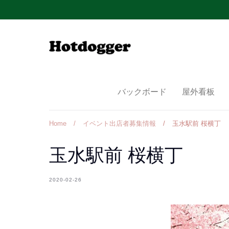
Skip
to
content
バックボード
屋外看板
Home
/
イベント出店者募集情報
/
玉水駅前 桜横丁
玉水駅前 桜横丁
2020-02-26