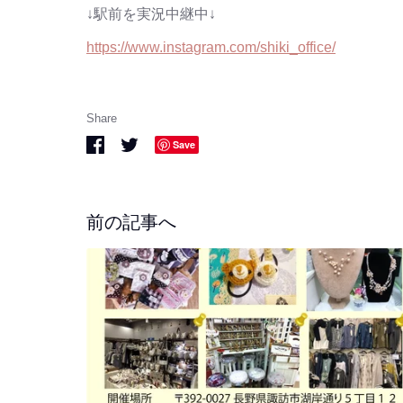
↓駅前を実況中継中↓
https://www.instagram.com/shiki_office/
Share
Share
Share
Save
on
on
Facebook
Twitter
前の記事へ