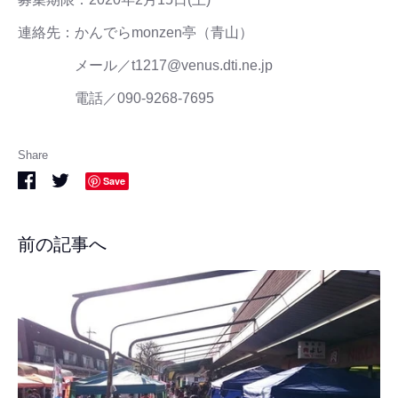
連絡先：かんでらmonzen亭（青山）
メール／t1217@venus.dti.ne.jp
電話／090-9268-7695
Share
Share
Share
Save
on
on
Facebook
Twitter
前の記事へ