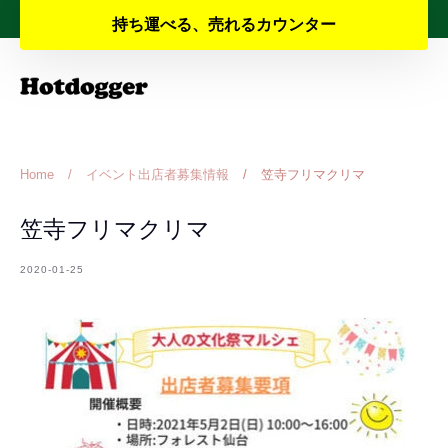
Skip
夏季休業と納期のお知らせ
持ち運べる、売れるカウンター
to
content
Home
/
イベント出店者募集情報
/
笠寺フリマクリマ
笠寺フリマクリマ
2020-01-25