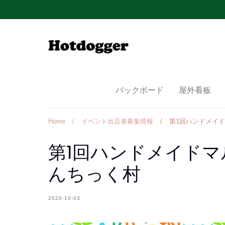
Skip
to
content
バックボード
屋外看板
Home
/
イベント出店者募集情報
/
第1回ハンドメイ
第1回ハンドメイドマ
んちっく村
2020-10-03