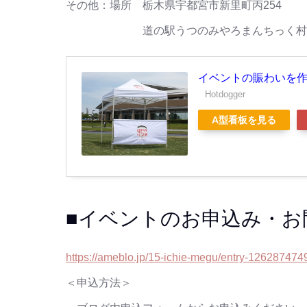
その他：場所 栃木県宇都宮市新里町丙254
道の駅うつのみやろまんちっく村 ろ
イベントの賑わいを
Hotdogger
A型看板を見る
■イベントのお申込み・お
https://ameblo.jp/15-ichie-megu/entry-126287474
＜申込方法＞