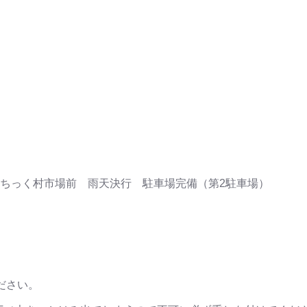
っく村市場前 雨天決行 駐車場完備（第2駐車場）
）
）
ださい。